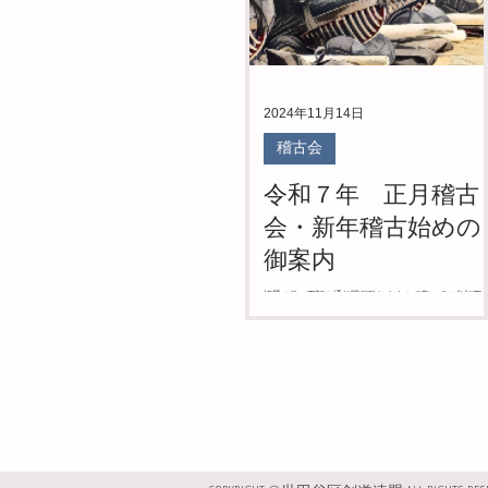
2024年11月14日
稽古会
令和７年 正月稽古
会・新年稽古始めの
御案内
標題の件、下記の通り開催致しますので奮ってご参加下
い。 １ 正月稽古会 日時：令和 ７年 １月 ２日 （ 木 ）
令和 ７年 １月 ３日 （ 金 ） 両日とも 午 前 １０時
００分 ～ １１時００分 会場：駒澤大学 玉川校舎 第一
育館 剣道場...