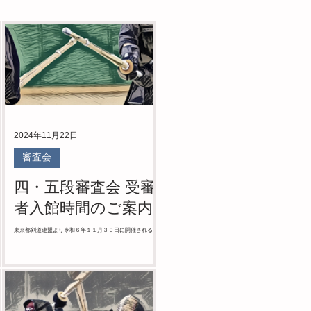
2024年11月22日
審査会
四・五段審査会 受審
者入館時間のご案内
東京都剣道連盟より令和６年１１月３０日に開催される
四・五段審査会の入場時間に関する案内が以下の通り入っ
ております。 受審者におかれましてはお間違えのないよう
方
にお願いします。
ご
参