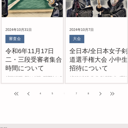
2024年10月31日
2024年10月7日
審査会
大会
令和6年11月17日
全日本/全日本女子剣
二・三段受審者集合
道選手権大会 小中生
時間について
招待について
さ
令和6年11月17日に実施される初段～三段審査会での 二・三
令和 6 年 11 月 3 日（日・祝）日本武道館に於いて開催
段受審者の集合時間は、初段受審者と同じく午前８時５０
る第 72 回全日本剣道選手権大会 および第 63 回全日本女
分 とし、受付時間を午前８時５０分～９時３０分としま
剣道選手権大会は男女同時開催と なります。 全日本剣道
体
す。審査会受付前にお集まりください。 今回は従来と異な
盟より先着1000名程度の小・中学生の皆様の観戦招待の
り初段から三段まで一斉に午前８時５０分からの受付とな
内がきております。...
4
5
6
7
8
るた...