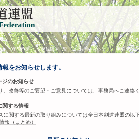
道連盟
Federation
て
年間予定
登録団体一覧
お問い合わせ
関連サイト
情報をお知らせします。
ージのお知らせ
り、改善等のご要望・ご意見については、事務局へご連絡
に関する情報
スに関する最新の取り組みについては全日本剣道連盟の​以
連情報（まとめ）