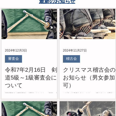
​最新のお知らせ
2024年12月3日
2024年11月27日
審査会
稽古会
令和7年2月16日 剣
クリスマス稽古会の
道5級～1級審査会に
お知らせ（男女参加
ついて
可）
前
標記審査会を下記要項にて開催いたします。 ■ 日時： 令和
１２月の女子稽古会は、クリスマス稽古会として男性の
イ
7年 2月16日（日）午前 10時00分開始 ■ 会場： 日本体育大
にもご参加いただく稽古会となります。 たくさんの方の
学 剣道場 剣道場 （世田谷区深沢7-1-1） 東急田園都市線
参加を女子一同お待ちしております。 皆さま奮ってのご
「桜新町」駅より、徒歩15分またはバス5分 ①「黒07目黒
加を宜しくお願いいたします。 ご参加の方にクリスマス
駅前」行、...
プレゼントをさせていただきます！ ...