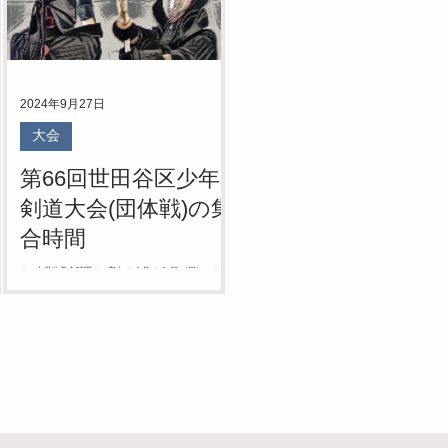
2024年9月27日
大会
第66回世田谷区少年
剣道大会(団体戦)の集
合時間
され
１．中学生集合時間のご案内 １０月 １３ 日 （日） １２
子
時 体育館入り口 受付時間 ：１２時 ００ 分～１２ 時 ３０
連
分 参考）小学生の集合時間は、同日 ８時４０ 分／受付時間
案
８ 時 ４０ 分～９ 時 １０ 分 ２．本大会では、円滑な試合運
営のため、試合場には選手、大...