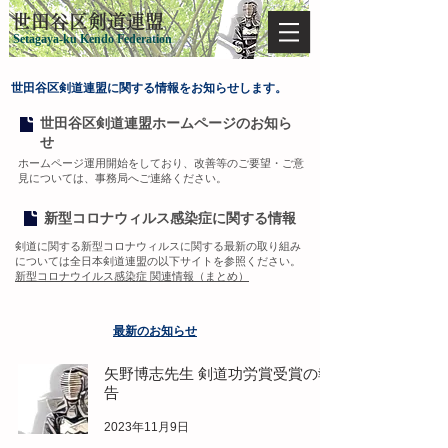
​世田谷区剣道連盟
Setagaya-ku Kendo Federation
世田谷区剣道連盟に関する情報をお知らせします。
世田谷区剣道連盟ホームページのお知ら
せ
ホームページ運用開始をしており、改善等のご要望・ご意
見については、事務局へご連絡ください。
新型コロナウィルス感染症に関する情報
剣道に関する新型コロナウィルスに関する最新の取り組み
については全日本剣道連盟の​以下サイトを参照ください。
新型コロナウイルス感染症 関連情報（まとめ）
​最新のお知らせ
矢野博志先生 剣道功労賞受賞の報
告
2023年11月9日