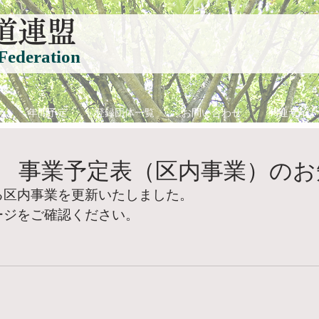
道連盟
Federation
て
年間予定
登録団体一覧
お問い合わせ
関連サイト
 事業予定表（区内事業）のお
る区内事業を更新いたしました。
ージをご確認ください。