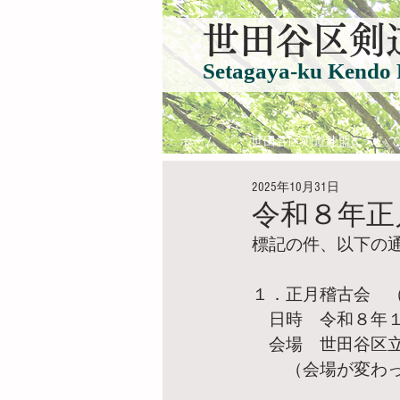
​世田谷区剣
Setagaya-ku Kendo 
ホーム
世田谷区剣道連盟につい
2025年10月31日
令和８年正
標記の件、以下の
１．正月稽古会　
　日時　令和８年
　会場　世田谷区
　　（会場が変わ