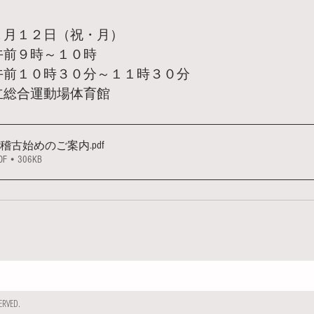
１月１２日（祝・月）
午前９時～１０時
午前１０時３０分～１１時３０分　
立総合運動場体育館
.pdf
古・稽古始めのご案内
• 306KB
RVED.