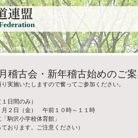
道連盟
Federation
て
年間予定
登録団体一覧
お問い合わせ
関連サイト
月稽古会・新年稽古始めのご案
通り実施いたしますので奮ってご参加ください。
（１日間のみ）
１月２日（金）　午前１０時～１１時
立「駒沢小学校体育館」
っております。ご注意ください）