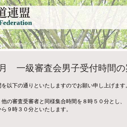
道連盟
Federation
て
年間予定
登録団体一覧
お問い合わせ
関連サイト
月 一級審査会男子受付時間の
間を以下の通りといたしますのでお願い申し上げます
、他の審査受審者と同様集合時間を８時５０分とし、
から９時３０分といたします。