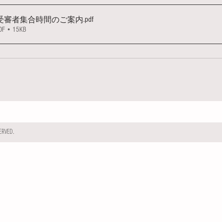
.pdf
男子受審者集合時間のご案内
• 15KB
RVED.