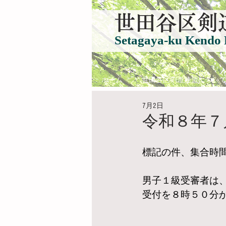
​世田谷区剣
Setagaya-ku Kendo 
ホーム
世田谷区剣道連盟につい
7月2日
令和８年７
標記の件、集合時
男子１級受審者は
受付を８時５０分