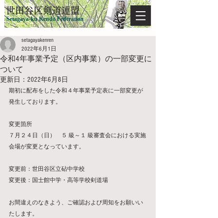
​世田谷区剣道連盟
Setagaya-ku Kendo Federation
setagayakenren
2022年6月1日
令和4年事業予定（区内事業）の一部変更に
ついて
更新日：
2022年6月8日
期初に配布をした令和４年事業予定表に一部変更が
発生しております。
変更箇所
７月２４日（日）　５ 級～１ 級審査会における実施
会場が変更となっています。
変更前：世田谷区立砧中学校
変更後：国士館中学・高等学校剣道場　　　
お間違えのなきよう、ご確認および周知をお願いい
たします。