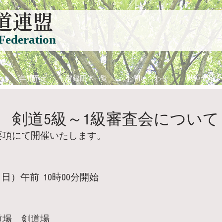
道連盟
Federation
て
年間予定
登録団体一覧
お問い合わせ
関連サイト
月 剣道5級～1級審査会について
要項にて開催いたします。
日）午前  10時00分開始
道場　剣道場