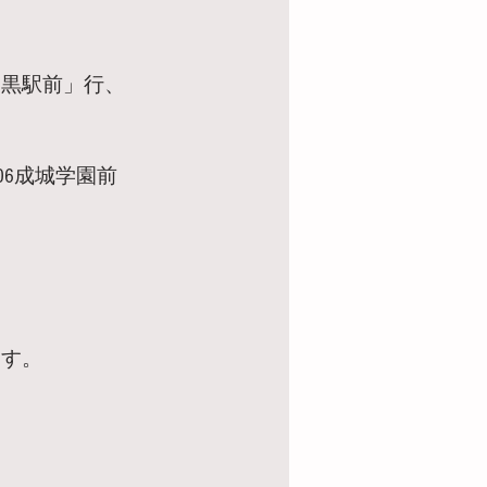
黒駅前」行、 
06成城学園前
ます。