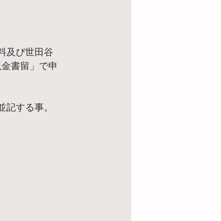
料及び世田谷
現金書留」で申
並記する事。