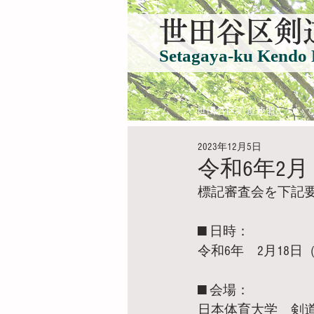
​世田谷区剣
Setagaya-ku Kendo 
ホーム
世田谷区剣道連盟につい
2023年12月5日
令和6年2
標記審査会を下記
■ 日時：
令和6年　2月18日（
■ 会場：
日本体育大学　剣