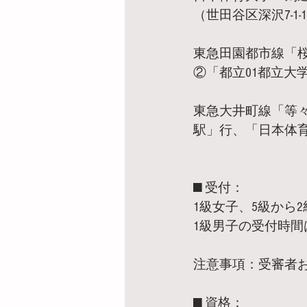
（世田谷区深沢7-1-
東急田園都市線「桜
②「都立01都立大
東急大井町線「等々
駅」行、「日本体
■ 受付：
1級女子、5級から2
1級男子の受付時間
注意事項：受審者
■ 資格：