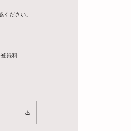
認ください。
格登録料