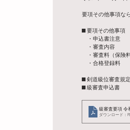
要項その他事項な
■ 要項その他事項
　・申込書注意
　・審査内容
　・審査料（保険
　・合格登録料
■ 剣道級位審査規
■ 級審査申込書
級審
ダウンロード：PDF 