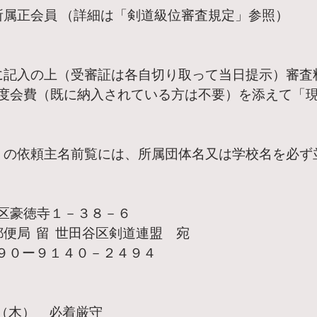
所属正会員 （詳細は「剣道級位審査規定」参照）
に記入の上（受審証は各自切り取って当日提示）審査
年度会費（既に納入されている方は不要）を添えて「
」の依頼主名前覧には、所属団体名又は学校名を必ず
世田谷区豪徳寺１－３８－６
便局  留  世田谷区剣道連盟　宛
０９０ー９１４０－２４９４
日（木）　必着厳守