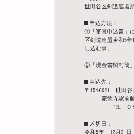
世田谷区剣道連盟
■ 申込方法：
①「審査申込書」
区剣道連盟令和5
し込む事。
②「現金書留封筒
■ 申込先：
〒154-0021　
　　　豪徳寺駅前郵
　　　　　TEL　
■ 〆切日：
令和5年　12月21