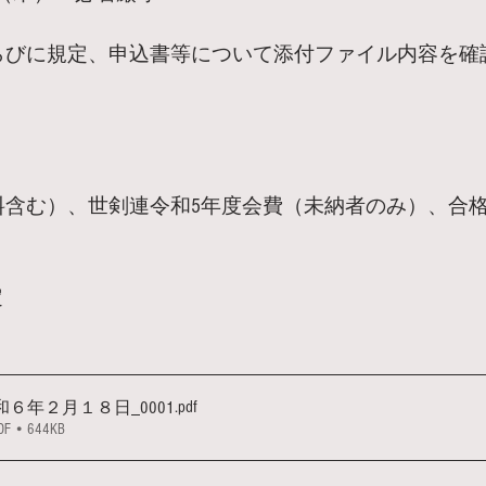
らびに規定、申込書等について添付ファイル内容を確
料含む）、世剣連令和5年度会費（未納者のみ）、合
定
.pdf
査要項 令和６年２月１８日_0001
• 644KB