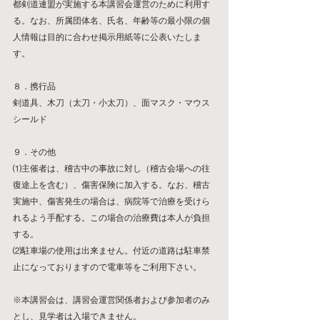
都剣道連盟が実施する本講習会運営のために利用す
る。なお、所属団体名、氏名、年齢等の最小限の個
人情報は目的に合わせ掲示用紙等に公表いたしま
す。
８．携行品
剣道具、木刀（太刀・小太刀）、面マスク・マウス
シールド
９．その他
⑴主催者は、稽古中の事故に対し（稽古会場への往
復途上を含む）、傷害保険に加入する。なお、稽古
実施中、傷害発生の場合は、病院等で治療を受けら
れるよう手配する。この場合の治療費は本人が負担
する。
⑵駐車場の使用は出来ません。付近の道路は駐車禁
止になっておりますので電車等をご利用下さい。
※本講習会は、講習会運営関係者および参加者のみ
とし、見学者は入場できません。