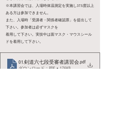
※本講習会では、入場時体温測定を実施し37.5度以上
ある方は参加できません。
また、入場時「受講者・関係者確認票」を提出して
下さい。参加者は必ずマスクを
着用して下さい。実技中は面マスク・マウスシール
ドを着用して下さい。
.pdf
01.剣道六七段受審者講習会
ダウンロード：PDF • 176KB
.pdf
02.六・七段講習会申込書
ダウンロード：PDF • 58KB
.pdf
03.講習会用確認票
ダウンロード：PDF • 626KB
講習会