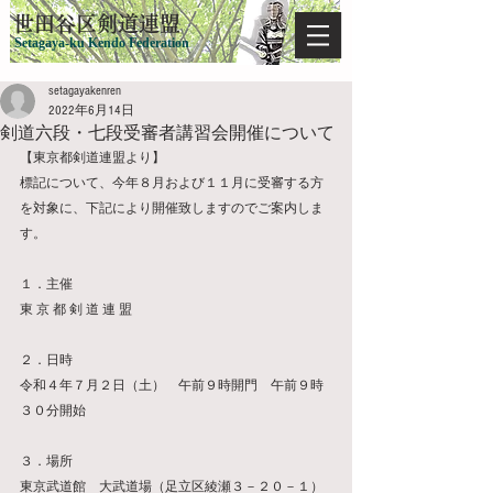
​世田谷区剣道連盟
Setagaya-ku Kendo Federation
setagayakenren
2022年6月14日
剣道六段・七段受審者講習会開催について
【東京都剣道連盟より】
標記について、今年８月および１１月に受審する方
を対象に、下記により開催致しますのでご案内しま
す。
１．主催　　
東 京 都 剣 道 連 盟
２．日時　　
令和４年７月２日（土）　午前９時開門　午前９時
３０分開始
３．場所
東京武道館　大武道場（足立区綾瀬３－２０－１）