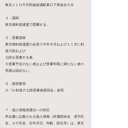
東京メトロ千代田線綾瀬駅東口下車徒歩５分
４．講師
東京都剣道連盟で委嘱する。
５．受審資格　　
東京都剣道連盟の会員で今年８月および１１月に剣
道六段および
七段を受審する者。
※受審予定のない者および受審年限に満たない者の
受講は認めない。
６．講習要領
※「01.剣道六七段受審者講習会」参照
７．個人情報保護法への対応
申込書に記載される個人情報（所属団体名、漢字氏
名、カナ氏名、生年月日、年齢、段位等）は、東京