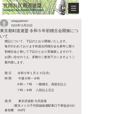
​世田谷区剣道連盟
Setagaya-ku Kendo Federation
setagayakenren
2022年12月23日
東京都剣道連盟 令和５年初稽古会開催につ
いて
標記について、下記のとおり開催いたします。
毎月行われております剣道合同稽古会を新年に限り
初稽古会と称して下記のとおり実施致しますので、
お誘い合せのうえ、多数のご参加下さいますようご
案内致します。
期 日　　令和５年１月２３日(月)
時 間 　　午後６時～８時
　　　　６時～７時　 一般稽古、高校生以上
　　　　７時～８時 　八段以上元立
場 所　 　東京武道館 大武道場
　　　(東京メトロ千代田線綾瀬駅東口下車徒歩5分)
参加費　 500円