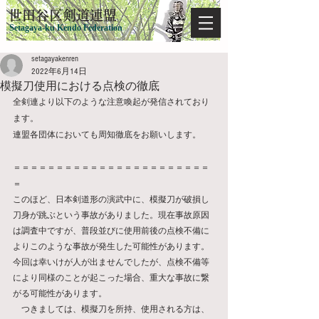
​世田谷区剣道連盟
Setagaya-ku Kendo Federation
setagayakenren
2022年6月14日
模擬刀使用における点検の徹底
全剣連より以下のような注意喚起が発信されており
ます。
連盟各団体においても周知徹底をお願いします。
＝＝＝＝＝＝＝＝＝＝＝＝＝＝＝＝＝＝＝＝＝＝＝
＝
このほど、日本剣道形の演武中に、模擬刀が破損し
刀身が跳ぶという事故がありました。現在事故原因
は調査中ですが、普段並びに使用前後の点検不備に
よりこのような事故が発生した可能性があります。
今回は幸いけが人が出ませんでしたが、点検不備等
により同様のことが起こった場合、重大な事故に繋
がる可能性があります。
　つきましては、模擬刀を所持、使用される方は、