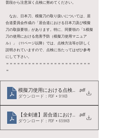
普段から注意深く点検に努めてください。
　なお、日本刀、模擬刀の取り扱いについては、居
合道委員会作成の「居合道における日本刀及び模擬
刀の取扱要領」があります。特に、同要領の「3.模擬
刀の使用における危害予防（模擬刀使用マニュア
ル）」（11ページ以降）では、点検方法等が詳しく
説明されていますので、点検に当たってはぜひ参考
にして下さい。
＝＝＝＝＝＝＝＝＝＝＝＝＝＝＝＝＝＝＝＝＝＝＝
＝
.pdf
模擬刀使用における点検の徹底
ダウンロード：PDF • 91KB
.pdf
【全剣連】居合道における日本刀及び模擬刀の取扱要
ダウンロード：PDF • 659KB