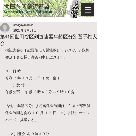
​世田谷区剣道連盟
Setagaya-ku Kendo Federation
setagayakenren
2023年8月31日
第44回世田谷区剣道連盟年齢区分別選手権大
会
標記大会を下記要領にて開催致しますので、多数御
参加下さる様、御案内申し上げます。 
１．日 時 
令和 ５年 １１月 ３日（ 祝：金 ）   
（１）受 付
午前の部： 午 前 ８時４０分 ～９時１０分
 なお、年齢区分による各集合時間は、午後の部受付
集合時間を含め １０ 月 １２ 日（木）以降にホーム
ページに掲載する。
 （２）開 会 式 ９時３０分 