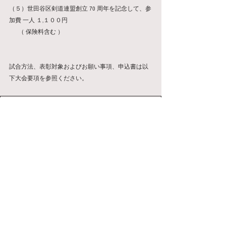
（５）世田谷区剣道連盟創立 70 周年を記念して、参
加費 一人 １,１００円
 　 （ 保険料含む ）
試合方法、表彰対象およびお願い事項、申込書は以
下大会要項を参照ください。
.pdf
第４４回年齢別大会要項
ダウンロード：PDF • 292KB
大会