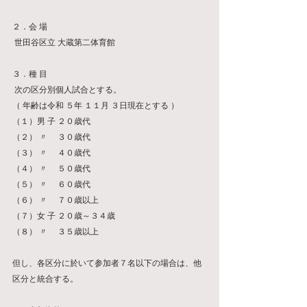
２．会 場
 世田谷区立 大蔵第二体育館  
３．種 目
 次の区分別個人試合とする。
（ 年齢は令和 ５年 １１月 ３日現在とする ）
（１）男 子 ２０歳代  
（２） 〃　 ３０歳代
（３） 〃 　４０歳代
（４） 〃 　５０歳代 
（５） 〃 　６０歳代   
（６） 〃 　７０歳以上 
（７）女 子 ２０歳～３４歳  
（８） 〃 　３５歳以上 
但し、各区分に於いて参加者７名以下の場合は、他
区分と統合する。