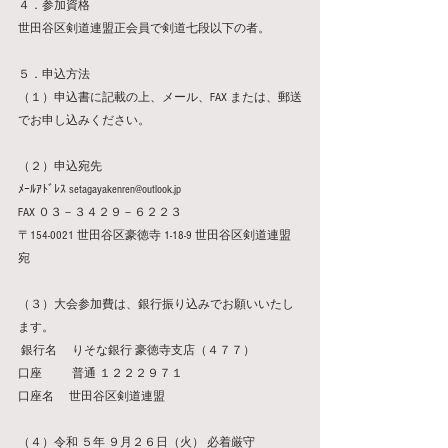
４．参加資格
世田谷区剣道連盟正会員で剣道七段以下の者。 
５．申込方法
（１）申込書に記載の上、メール、FAX または、郵送
でお申し込みください。
（２）申込宛先 
ﾒｰﾙｱﾄﾞﾚｽ setagayakenren@outlook.jp 
FAX ０３－３４２９－６２２３ 
〒154-0021 世田谷区豪徳寺 1-18-9 世田谷区剣道連盟 
宛
（３）大会参加費は、銀行振り込みでお願いいたし
ます。
 銀行名 　りそな銀行 豪徳寺支店（４７７） 
口座 　　 普通 １２２２９７１ 
口座名　 世田谷区剣道連盟 
（４）令和 ５年 ９月２６日（火） 必着厳守  