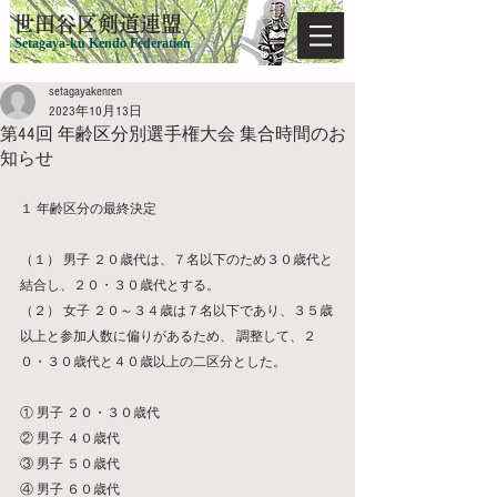
​世田谷区剣道連盟
Setagaya-ku Kendo Federation
setagayakenren
2023年10月13日
第44回 年齢区分別選手権大会 集合時間のお
知らせ
１ 年齢区分の最終決定 
（１） 男子 ２０歳代は、７名以下のため３０歳代と
結合し、２０・３０歳代とする。 
（２） 女子 ２０～３４歳は７名以下であり、３５歳
以上と参加人数に偏りがあるため、 調整して、２
０・３０歳代と４０歳以上の二区分とした。
① 男子 ２０・３０歳代
② 男子 ４０歳代 
③ 男子 ５０歳代 
④ 男子 ６０歳代