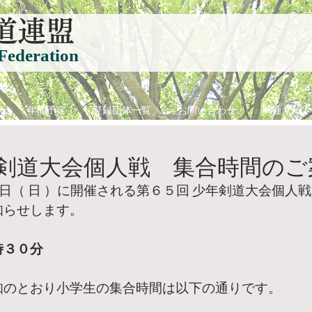
道連盟
Federation
て
年間予定
登録団体一覧
お問い合わせ
関連サイト
年剣道大会個人戦 集合時間のご
２１日（ 日 ）に開催される第６５回 少年剣道大会個人
知らせします。
時３０分
知のとおり小学生の集合時間は以下の通りです。