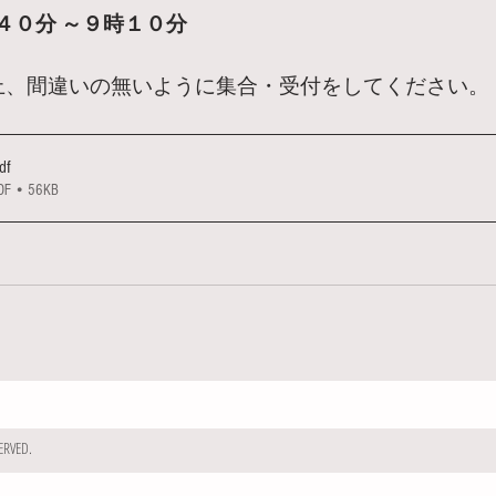
時４０分 ～９時１０分
上、間違いの無いように集合・受付をしてください。
df
• 56KB
RVED.