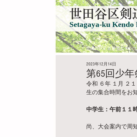
​世田谷区剣
Setagaya-ku Kendo 
ホーム
世田谷区剣道連盟につい
2023年12月14日
第65回少
令和 ６年 １月 
生の集合時間をお
中学生：午前１１
尚、大会案内で周