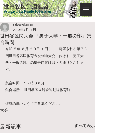
​世田谷区剣道連盟
Setagaya-ku Kendo Federation
setagayakenren
2023年7月11日
世田谷区民大会 「男子大学・一般の部」集
合時間
令和 ５年 ８月 ２０日（ 日 ）   に開催される第７３
回世田谷区民体育大会剣道大会における「男子大
学・一般の部」の集合時間は以下の通りとなりま
す。
集合時間　１２時３０分
集合場所　 世田谷区立総合運動場体育館
遅刻の無いようにご参集ください。
大会
すべて表示
最新記事