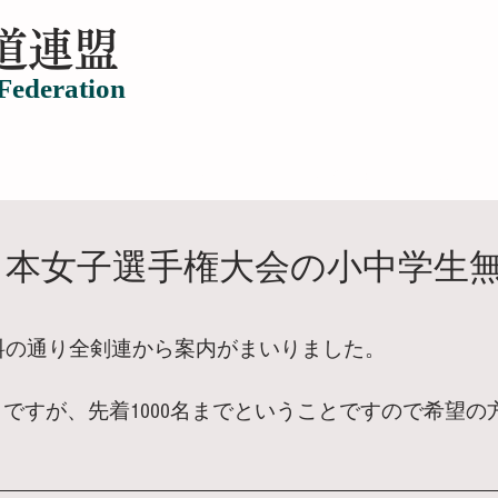
道連盟
Federation
て
年間予定
登録団体一覧
お問い合わせ
関連サイト
日本女子選手権大会の小中学生
料の通り全剣連から案内がまいりました。
1日ですが、先着1000名までということですので希望