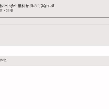
.pdf
手権小中学生無料招待のご案内
• 31KB
RVED.