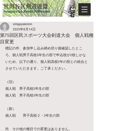
​世田谷区剣道連盟
Setagaya-ku Kendo Federation
setagayakenren
2025年8月14日
第75回区民スポーツ大会剣道大会 個人戦種
目変更
標記の件、参加申し込み締め切り後確認したとこ
ろ、個人戦男子高校3年生の部で申込校が2校しかな
いため、以下の通り、個人戦高校2年の部との統合と
させていただきます。ご了承ください。
（旧）
個人戦　男子高校2年生の部
個人戦　男子高校3年生の部
（新）
個人戦　　男子高校２・3年生の部
尚　その他の種目での変更はありません。